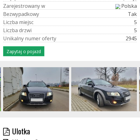
Z
a
r
e
j
e
s
t
r
o
w
a
n
y
w
Polska
B
e
z
w
y
p
a
d
k
o
w
y
Tak
L
i
c
z
b
a
m
i
e
j
s
c
5
L
i
c
z
b
a
d
r
z
w
i
5
U
n
i
k
a
l
n
y
n
u
m
e
r
o
f
e
r
t
y
2945
Zapytaj o pojazd
Ulotka