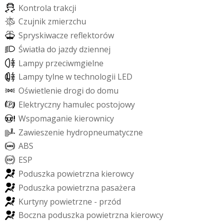
K
o
n
t
r
o
l
a
t
r
a
k
c
j
i
C
z
u
j
n
i
k
z
m
i
e
r
z
c
h
u
S
p
r
y
s
k
i
w
a
c
z
e
r
e
f
e
k
t
o
r
ó
w
Ś
w
i
a
t
ł
a
d
o
j
a
z
d
y
d
z
i
e
n
n
e
j
L
a
m
p
y
p
r
z
e
c
i
w
m
g
i
e
l
n
e
L
a
m
p
y
t
y
l
n
e
w
t
e
c
h
n
o
l
o
g
i
i
L
E
D
O
ś
w
i
e
t
l
e
n
i
e
d
r
o
g
i
d
o
d
o
m
u
E
l
e
k
t
r
y
c
z
n
y
h
a
m
u
l
e
c
p
o
s
t
o
j
o
w
y
W
s
p
o
m
a
g
a
n
i
e
k
i
e
r
o
w
n
i
c
y
Z
a
w
i
e
s
z
e
n
i
e
h
y
d
r
o
p
n
e
u
m
a
t
y
c
z
n
e
A
B
S
E
S
P
P
o
d
u
s
z
k
a
p
o
w
i
e
t
r
z
n
a
k
i
e
r
o
w
c
y
P
o
d
u
s
z
k
a
p
o
w
i
e
t
r
z
n
a
p
a
s
a
ż
e
r
a
K
u
r
t
y
n
y
p
o
w
i
e
t
r
z
n
e
-
p
r
z
ó
d
B
o
c
z
n
a
p
o
d
u
s
z
k
a
p
o
w
i
e
t
r
z
n
a
k
i
e
r
o
w
c
y