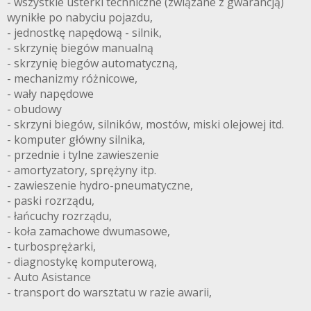
- wszystkie usterki techniczne (związane z gwarancją)
wynikłe po nabyciu pojazdu,
- jednostkę napędową - silnik,
- skrzynię biegów manualną
- skrzynię biegów automatyczną,
- mechanizmy różnicowe,
- wały napędowe
- obudowy
- skrzyni biegów, silników, mostów, miski olejowej itd.
- komputer główny silnika,
- przednie i tylne zawieszenie
- amortyzatory, sprężyny itp.
- zawieszenie hydro-pneumatyczne,
- paski rozrządu,
- łańcuchy rozrządu,
- koła zamachowe dwumasowe,
- turbosprężarki,
- diagnostykę komputerową,
- Auto Asistance
- transport do warsztatu w razie awarii,