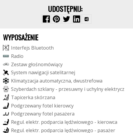
UDOSTĘPNIJ:
WYPOSAŻENIE
I
n
t
e
r
f
e
j
s
B
l
u
e
t
o
o
t
h
R
a
d
i
o
Z
e
s
t
a
w
g
ł
o
ś
n
o
m
ó
w
i
ą
c
y
S
y
s
t
e
m
n
a
w
i
g
a
c
j
i
s
a
t
e
l
i
t
a
r
n
e
j
K
l
i
m
a
t
y
z
a
c
j
a
a
u
t
o
m
a
t
y
c
z
n
a
,
d
w
u
s
t
r
e
f
o
w
a
S
z
y
b
e
r
d
a
c
h
s
z
k
l
a
n
y
-
p
r
z
e
s
u
w
n
y
i
u
c
h
y
l
n
y
e
l
e
k
t
r
y
c
z
T
a
p
i
c
e
r
k
a
s
k
ó
r
z
a
n
a
P
o
d
g
r
z
e
w
a
n
y
f
o
t
e
l
k
i
e
r
o
w
c
y
P
o
d
g
r
z
e
w
a
n
y
f
o
t
e
l
p
a
s
a
ż
e
r
a
R
e
g
u
l
.
e
l
e
k
t
r
.
p
o
d
p
a
r
c
i
a
l
ę
d
ź
w
i
o
w
e
g
o
-
k
i
e
r
o
w
c
a
R
e
g
u
l
.
e
l
e
k
t
r
.
p
o
d
p
a
r
c
i
a
l
ę
d
ź
w
i
o
w
e
g
o
-
p
a
s
a
ż
e
r