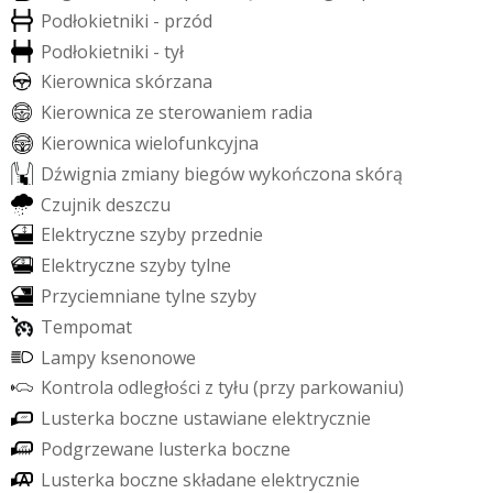
P
o
d
ł
o
k
i
e
t
n
i
k
i
-
p
r
z
ó
d
P
o
d
ł
o
k
i
e
t
n
i
k
i
-
t
y
ł
K
i
e
r
o
w
n
i
c
a
s
k
ó
r
z
a
n
a
K
i
e
r
o
w
n
i
c
a
z
e
s
t
e
r
o
w
a
n
i
e
m
r
a
d
i
a
K
i
e
r
o
w
n
i
c
a
w
i
e
l
o
f
u
n
k
c
y
j
n
a
D
ź
w
i
g
n
i
a
z
m
i
a
n
y
b
i
e
g
ó
w
w
y
k
o
ń
c
z
o
n
a
s
k
ó
r
ą
C
z
u
j
n
i
k
d
e
s
z
c
z
u
E
l
e
k
t
r
y
c
z
n
e
s
z
y
b
y
p
r
z
e
d
n
i
e
E
l
e
k
t
r
y
c
z
n
e
s
z
y
b
y
t
y
l
n
e
P
r
z
y
c
i
e
m
n
i
a
n
e
t
y
l
n
e
s
z
y
b
y
T
e
m
p
o
m
a
t
L
a
m
p
y
k
s
e
n
o
n
o
w
e
K
o
n
t
r
o
l
a
o
d
l
e
g
ł
o
ś
c
i
z
t
y
ł
u
(
p
r
z
y
p
a
r
k
o
w
a
n
i
u
)
L
u
s
t
e
r
k
a
b
o
c
z
n
e
u
s
t
a
w
i
a
n
e
e
l
e
k
t
r
y
c
z
n
i
e
P
o
d
g
r
z
e
w
a
n
e
l
u
s
t
e
r
k
a
b
o
c
z
n
e
L
u
s
t
e
r
k
a
b
o
c
z
n
e
s
k
ł
a
d
a
n
e
e
l
e
k
t
r
y
c
z
n
i
e