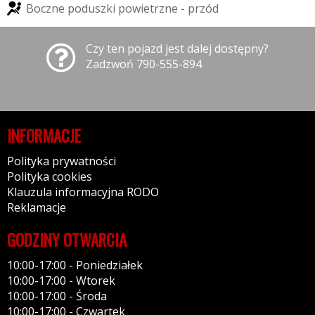
B
o
c
z
n
e
p
o
d
u
s
z
k
i
p
o
w
i
e
t
r
z
n
e
-
p
r
z
ó
d
Czy ten pojazd jest dalej dostępny?
Zadzwoń 790-555-894
INFORMACJE
Polityka prywatności
Polityka cookies
Klauzula informacyjna RODO
Reklamacje
GODZINY OTWARCIA
10:00-17:00 - Poniedziałek
10:00-17:00 - Wtorek
10:00-17:00 - Środa
10:00-17:00 - Czwartek