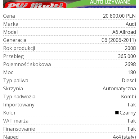
C
e
n
a
20 800.00 PLN
M
a
r
k
a
Audi
M
o
d
e
l
A6 Allroad
G
e
n
e
r
a
c
j
a
C6 (2006-2011)
R
o
k
p
r
o
d
u
k
c
j
i
2008
P
r
z
e
b
i
e
g
365 000
P
o
j
e
m
n
o
ś
ć
s
k
o
k
o
w
a
2698
M
o
c
180
T
y
p
p
a
l
i
w
a
Diesel
S
k
r
z
y
n
i
a
Automatyczna
T
y
p
n
a
d
w
o
z
i
a
Kombi
I
m
p
o
r
t
o
w
a
n
y
Tak
K
o
l
o
r
Czarny
V
A
T
m
a
r
ż
a
Tak
F
i
n
a
n
s
o
w
a
n
i
e
Tak
N
a
p
ę
d
4x4 (stały)