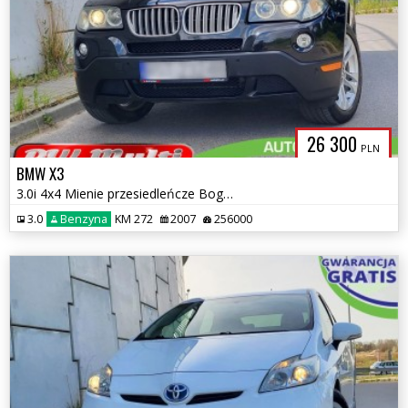
26 300
PLN
BMW X3
3.0i 4x4 Mienie przesiedleńcze Bogate wyposażenie ZAMIANA GWARANCJA!
3.0
Benzyna
KM 272
2007
256000