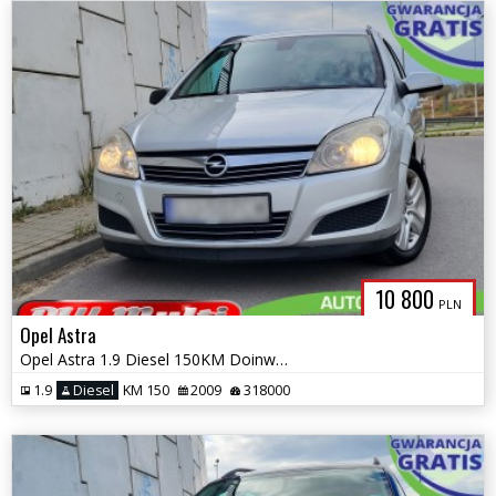
10 800
PLN
Opel Astra
Opel Astra 1.9 Diesel 150KM Doinwestowany ZAMIANA GWARANCJA!
1.9
Diesel
KM 150
2009
318000