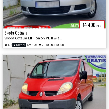
14 400
PLN
Skoda Octavia
Skoda Octavia LIFT Salon PL II właściciel ZAMIANA GWARANCJA!
1.9
Diesel
KM 105
2010
310000