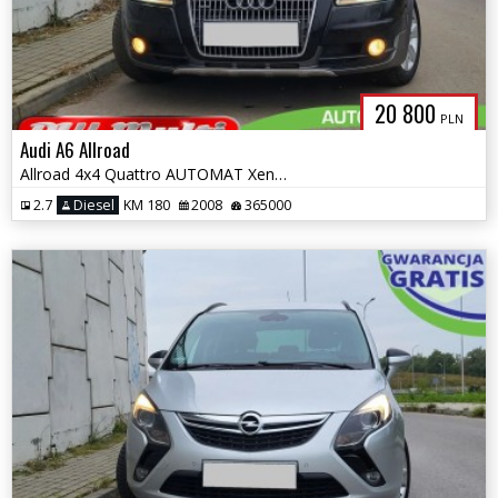
20 800
PLN
Audi A6 Allroad
Allroad 4x4 Quattro AUTOMAT Xenon Parktronic ZAMIANA GWARANCJA!
2.7
Diesel
KM 180
2008
365000