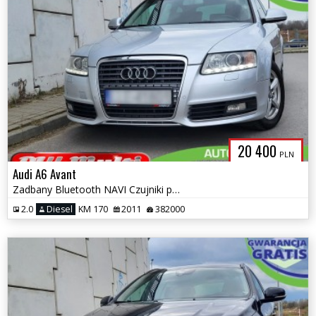
20 400
PLN
Audi A6 Avant
Zadbany Bluetooth NAVI Czujniki parkowania ZAMIANA GWARANCJA!
2.0
Diesel
KM 170
2011
382000