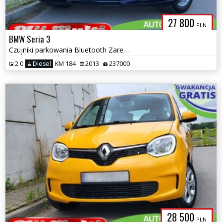
27 800
PLN
BMW Seria 3
Czujniki parkowania Bluetooth Zarejestrowany ZAMIANA GWARANCJA!
2.0
Diesel
KM 184
2013
237000
28 500
PLN