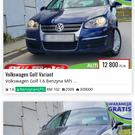
12 800
PLN
Volkswagen Golf Variant
Volkswagen Golf 1.6 Benzyna MPI + LPG 2xParktronic ZAMIANA GWARANCJA!
1.6
Benzyna+LPG
KM 102
2009
309000