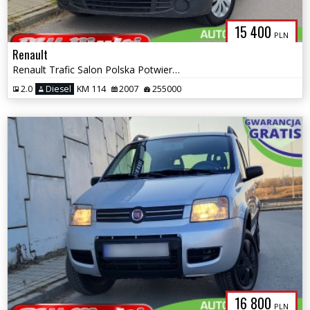
15 400
PLN
Renault
Renault Trafic Salon Polska Potwierdzony przebieg ZAMIANA GWARANCJA!
2.0
Diesel
KM 114
2007
255000
16 800
PLN