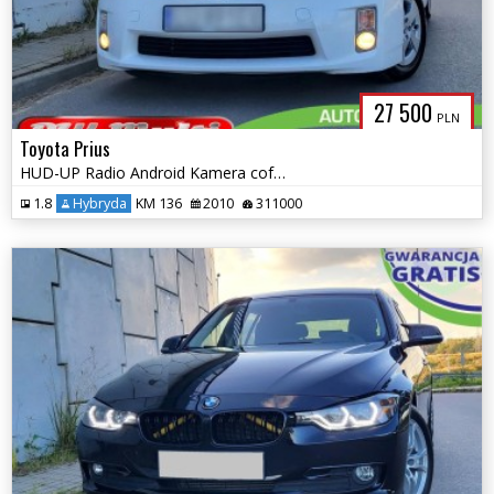
27 500
PLN
Toyota Prius
HUD-UP Radio Android Kamera cofania Zarejestrowany ZAMIANA GWARANCJA!
1.8
Hybryda
KM 136
2010
311000