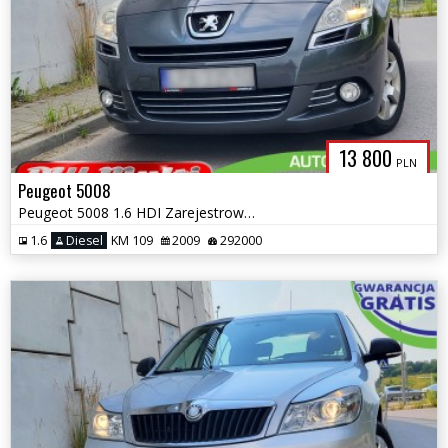
13 800
PLN
Peugeot 5008
Peugeot 5008 1.6 HDI Zarejestrowany Panorama ZAMIANA GWARANCJA!
1.6
Diesel
KM 109
2009
292000