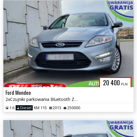
20 400
PLN
Ford Mondeo
2xCzujniki parkowania Bluetooth Zarejestrowany w PL ZAMIANA GWARANCJA!
1.6
Diesel
KM 115
2013
250000