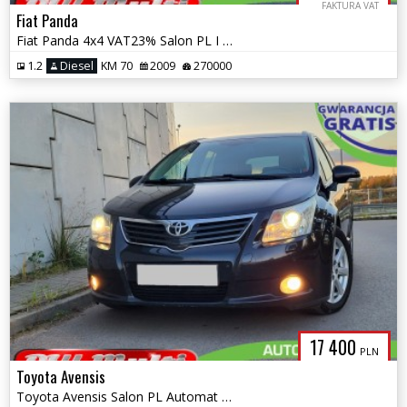
FAKTURA VAT
Fiat Panda
Fiat Panda 4x4 VAT23% Salon PL I właściciel ZAMIANA GWARANCJA!
1.2
Diesel
KM 70
2009
270000
17 400
PLN
Toyota Avensis
Toyota Avensis Salon PL Automat Xenon Kyless GO ZAMIANA GWARANCJA!