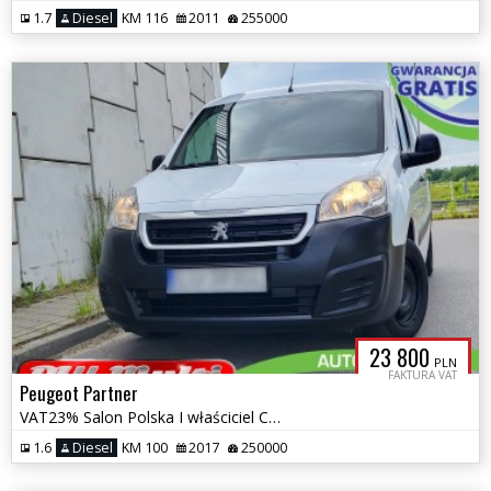
1.7
Diesel
KM 116
2011
255000
23 800
PLN
FAKTURA VAT
Peugeot Partner
VAT23% Salon Polska I właściciel Czujniki parkowania ZAMIANA GWARANCJA
1.6
Diesel
KM 100
2017
250000