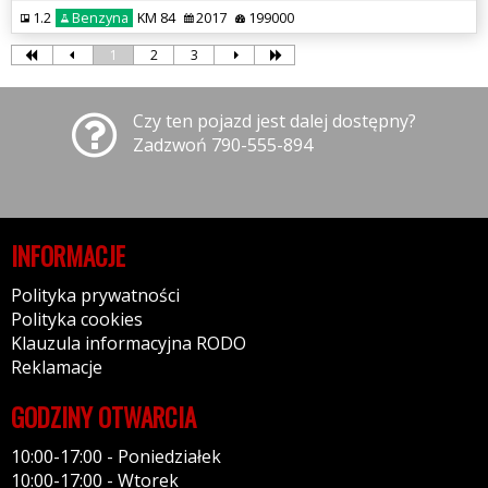
1.2
Benzyna
KM 84
2017
199000
1
2
3
Czy ten pojazd jest dalej dostępny?
Zadzwoń 790-555-894
INFORMACJE
Polityka prywatności
Polityka cookies
Klauzula informacyjna RODO
Reklamacje
GODZINY OTWARCIA
10:00-17:00 - Poniedziałek
10:00-17:00 - Wtorek