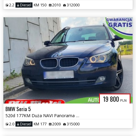
2.2
Diesel
KM 150
2010
312000
19 800
PLN
BMW Seria 5
520d 177KM Duża NAVI Panorama BiXenon Automat ZAMIANA GWARANCJA!
2.0
Diesel
KM 177
2009
315000