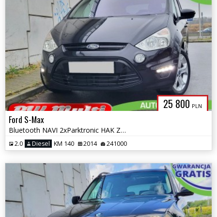
25 800
PLN
Ford S-Max
Bluetooth NAVI 2xParktronic HAK Zarejestrowany ZAMIANA GWARANCJA!
2.0
Diesel
KM 140
2014
241000