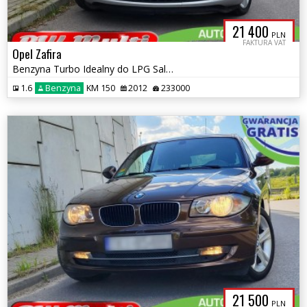
21 400
PLN
FAKTURA VAT
Opel Zafira
Benzyna Turbo Idealny do LPG Salon PL I właściciel ZAMIANA GWARANCJA!
1.6
Benzyna
KM 150
2012
233000
21 500
PLN