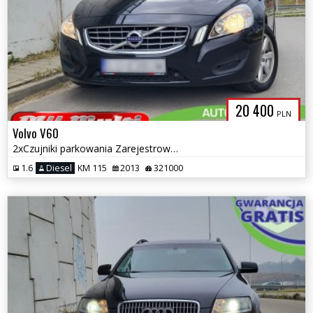
20 400
PLN
Volvo V60
2xCzujniki parkowania Zarejestrowany w PL ZAMIANA GWARANCJA!
1.6
Diesel
KM 115
2013
321000