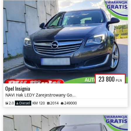
23 800
PLN
Opel Insignia
NAVI Hak LEDY Zarejestrowany Gotowy do jazdy ZAMIANA GWARANCJA!
2.0
Diesel
KM 120
2014
249000