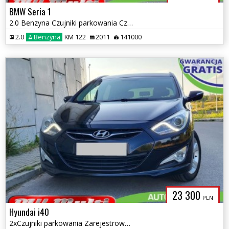
BMW Seria 1
2.0 Benzyna Czujniki parkowania Czarna podsufitka ZAMIANA GWARANCJA!
2.0
Benzyna
KM 122
2011
141000
23 300
PLN
Hyundai i40
2xCzujniki parkowania Zarejestrowany w PL ZAMIANA GWARANCJA!