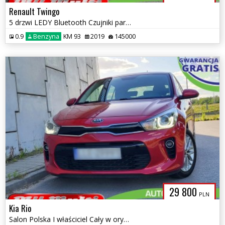
Renault Twingo
5 drzwi LEDY Bluetooth Czujniki parkowania ZAMIANA GWARANCJA!
0.9
Benzyna
KM 93
2019
145000
29 800
PLN
Kia Rio
Salon Polska I właściciel Cały w oryginale ZAMIANA GWARANCJA!