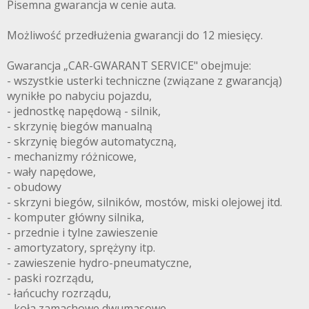
Pisemna gwarancja w cenie auta.
Możliwość przedłużenia gwarancji do 12 miesięcy.
Gwarancja „CAR-GWARANT SERVICE" obejmuje:
- wszystkie usterki techniczne (związane z gwarancją)
wynikłe po nabyciu pojazdu,
- jednostkę napędową - silnik,
- skrzynię biegów manualną
- skrzynię biegów automatyczną,
- mechanizmy różnicowe,
- wały napędowe,
- obudowy
- skrzyni biegów, silników, mostów, miski olejowej itd.
- komputer główny silnika,
- przednie i tylne zawieszenie
- amortyzatory, sprężyny itp.
- zawieszenie hydro-pneumatyczne,
- paski rozrządu,
- łańcuchy rozrządu,
- koła zamachowe dwumasowe,