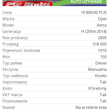
C
e
n
a
10 800.00 PLN
M
a
r
k
a
Opel
M
o
d
e
l
Astra
G
e
n
e
r
a
c
j
a
H (2004-2014)
R
o
k
p
r
o
d
u
k
c
j
i
2009
P
r
z
e
b
i
e
g
318 000
P
o
j
e
m
n
o
ś
ć
s
k
o
k
o
w
a
1910
M
o
c
150
T
y
p
p
a
l
i
w
a
Diesel
S
k
r
z
y
n
i
a
Manualna
T
y
p
n
a
d
w
o
z
i
a
Kombi
I
m
p
o
r
t
o
w
a
n
y
Tak
K
o
l
o
r
Srebrny
V
A
T
m
a
r
ż
a
Tak
F
i
n
a
n
s
o
w
a
n
i
e
Tak
N
a
p
ę
d
Na przednie koła