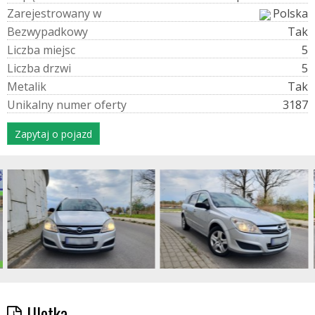
Z
a
r
e
j
e
s
t
r
o
w
a
n
y
w
Polska
B
e
z
w
y
p
a
d
k
o
w
y
Tak
L
i
c
z
b
a
m
i
e
j
s
c
5
L
i
c
z
b
a
d
r
z
w
i
5
M
e
t
a
l
i
k
Tak
U
n
i
k
a
l
n
y
n
u
m
e
r
o
f
e
r
t
y
3187
Zapytaj o pojazd
Ulotka