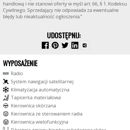
handlową i nie stanowi oferty w myśl art. 66, § 1. Kodeksu
Cywilnego. Sprzedający nie odpowiada za ewentualne
błędy lub nieaktualność ogłoszenia.”
UDOSTĘPNIJ:
WYPOSAŻENIE
R
a
d
i
o
S
y
s
t
e
m
n
a
w
i
g
a
c
j
i
s
a
t
e
l
i
t
a
r
n
e
j
K
l
i
m
a
t
y
z
a
c
j
a
a
u
t
o
m
a
t
y
c
z
n
a
T
a
p
i
c
e
r
k
a
m
a
t
e
r
i
a
ł
o
w
a
K
i
e
r
o
w
n
i
c
a
s
k
ó
r
z
a
n
a
K
i
e
r
o
w
n
i
c
a
z
e
s
t
e
r
o
w
a
n
i
e
m
r
a
d
i
a
K
i
e
r
o
w
n
i
c
a
w
i
e
l
o
f
u
n
k
c
y
j
n
a
D
ź
w
i
g
n
i
a
z
m
i
a
n
y
b
i
e
g
ó
w
w
y
k
o
ń
c
z
o
n
a
s
k
ó
r
ą