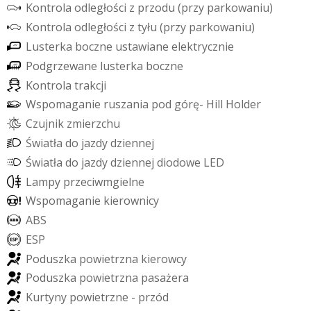
K
o
n
t
r
o
l
a
o
d
l
e
g
ł
o
ś
c
i
z
p
r
z
o
d
u
(
p
r
z
y
p
a
r
k
o
w
a
n
i
u
)
K
o
n
t
r
o
l
a
o
d
l
e
g
ł
o
ś
c
i
z
t
y
ł
u
(
p
r
z
y
p
a
r
k
o
w
a
n
i
u
)
L
u
s
t
e
r
k
a
b
o
c
z
n
e
u
s
t
a
w
i
a
n
e
e
l
e
k
t
r
y
c
z
n
i
e
P
o
d
g
r
z
e
w
a
n
e
l
u
s
t
e
r
k
a
b
o
c
z
n
e
K
o
n
t
r
o
l
a
t
r
a
k
c
j
i
W
s
p
o
m
a
g
a
n
i
e
r
u
s
z
a
n
i
a
p
o
d
g
ó
r
ę
-
H
i
l
l
H
o
l
d
e
r
C
z
u
j
n
i
k
z
m
i
e
r
z
c
h
u
Ś
w
i
a
t
ł
a
d
o
j
a
z
d
y
d
z
i
e
n
n
e
j
Ś
w
i
a
t
ł
a
d
o
j
a
z
d
y
d
z
i
e
n
n
e
j
d
i
o
d
o
w
e
L
E
D
L
a
m
p
y
p
r
z
e
c
i
w
m
g
i
e
l
n
e
W
s
p
o
m
a
g
a
n
i
e
k
i
e
r
o
w
n
i
c
y
A
B
S
E
S
P
P
o
d
u
s
z
k
a
p
o
w
i
e
t
r
z
n
a
k
i
e
r
o
w
c
y
P
o
d
u
s
z
k
a
p
o
w
i
e
t
r
z
n
a
p
a
s
a
ż
e
r
a
K
u
r
t
y
n
y
p
o
w
i
e
t
r
z
n
e
-
p
r
z
ó
d