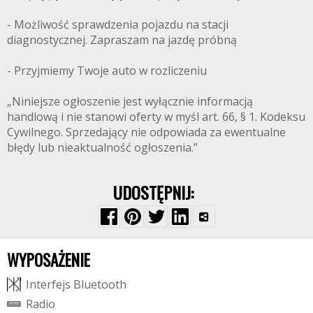
- Możliwość sprawdzenia pojazdu na stacji
diagnostycznej. Zapraszam na jazdę próbną
- Przyjmiemy Twoje auto w rozliczeniu
„Niniejsze ogłoszenie jest wyłącznie informacją
handlową i nie stanowi oferty w myśl art. 66, § 1. Kodeksu
Cywilnego. Sprzedający nie odpowiada za ewentualne
błędy lub nieaktualność ogłoszenia.”
UDOSTĘPNIJ:
WYPOSAŻENIE
I
n
t
e
r
f
e
j
s
B
l
u
e
t
o
o
t
h
R
a
d
i
o