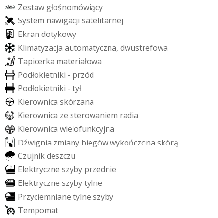
Z
e
s
t
a
w
g
ł
o
ś
n
o
m
ó
w
i
ą
c
y
S
y
s
t
e
m
n
a
w
i
g
a
c
j
i
s
a
t
e
l
i
t
a
r
n
e
j
E
k
r
a
n
d
o
t
y
k
o
w
y
K
l
i
m
a
t
y
z
a
c
j
a
a
u
t
o
m
a
t
y
c
z
n
a
,
d
w
u
s
t
r
e
f
o
w
a
T
a
p
i
c
e
r
k
a
m
a
t
e
r
i
a
ł
o
w
a
P
o
d
ł
o
k
i
e
t
n
i
k
i
-
p
r
z
ó
d
P
o
d
ł
o
k
i
e
t
n
i
k
i
-
t
y
ł
K
i
e
r
o
w
n
i
c
a
s
k
ó
r
z
a
n
a
K
i
e
r
o
w
n
i
c
a
z
e
s
t
e
r
o
w
a
n
i
e
m
r
a
d
i
a
K
i
e
r
o
w
n
i
c
a
w
i
e
l
o
f
u
n
k
c
y
j
n
a
D
ź
w
i
g
n
i
a
z
m
i
a
n
y
b
i
e
g
ó
w
w
y
k
o
ń
c
z
o
n
a
s
k
ó
r
ą
C
z
u
j
n
i
k
d
e
s
z
c
z
u
E
l
e
k
t
r
y
c
z
n
e
s
z
y
b
y
p
r
z
e
d
n
i
e
E
l
e
k
t
r
y
c
z
n
e
s
z
y
b
y
t
y
l
n
e
P
r
z
y
c
i
e
m
n
i
a
n
e
t
y
l
n
e
s
z
y
b
y
T
e
m
p
o
m
a
t