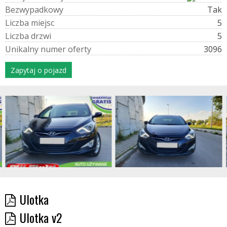
B
e
z
w
y
p
a
d
k
o
w
y
Tak
L
i
c
z
b
a
m
i
e
j
s
c
5
L
i
c
z
b
a
d
r
z
w
i
5
U
n
i
k
a
l
n
y
n
u
m
e
r
o
f
e
r
t
y
3096
Zapytaj o pojazd
Ulotka
Ulotka v2