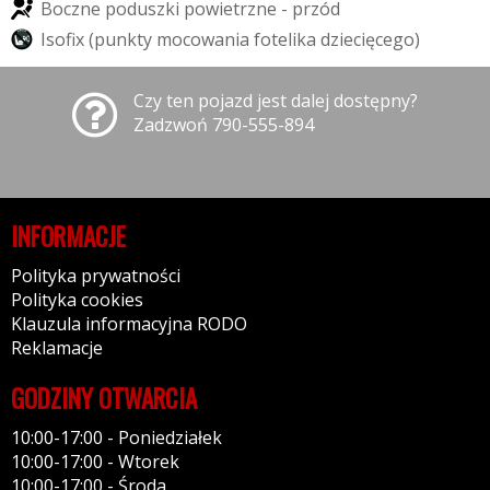
B
o
c
z
n
e
p
o
d
u
s
z
k
i
p
o
w
i
e
t
r
z
n
e
-
p
r
z
ó
d
I
s
o
f
x
(
p
u
n
k
t
y
m
o
c
o
w
a
n
i
a
f
o
t
e
l
i
k
a
d
z
i
e
c
i
ę
c
e
g
o
)
Czy ten pojazd jest dalej dostępny?
Zadzwoń 790-555-894
INFORMACJE
Polityka prywatności
Polityka cookies
Klauzula informacyjna RODO
Reklamacje
GODZINY OTWARCIA
10:00-17:00 - Poniedziałek
10:00-17:00 - Wtorek
10:00-17:00 - Środa