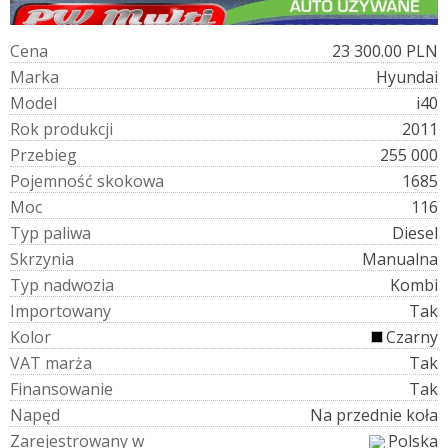
C
e
n
a
23 300.00 PLN
M
a
r
k
a
Hyundai
M
o
d
e
l
i40
R
o
k
p
r
o
d
u
k
c
j
i
2011
P
r
z
e
b
i
e
g
255 000
P
o
j
e
m
n
o
ś
ć
s
k
o
k
o
w
a
1685
M
o
c
116
T
y
p
p
a
l
i
w
a
Diesel
S
k
r
z
y
n
i
a
Manualna
T
y
p
n
a
d
w
o
z
i
a
Kombi
I
m
p
o
r
t
o
w
a
n
y
Tak
K
o
l
o
r
Czarny
V
A
T
m
a
r
ż
a
Tak
F
i
n
a
n
s
o
w
a
n
i
e
Tak
N
a
p
ę
d
Na przednie koła
Z
a
r
e
j
e
s
t
r
o
w
a
n
y
w
Polska