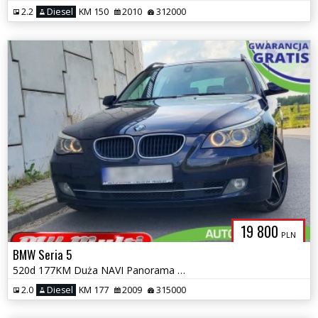
2.2
Diesel
KM 150
2010
312000
19 800
PLN
BMW Seria 5
520d 177KM Duża NAVI Panorama BiXenon Automat ZAMIANA GWARANCJA!
2.0
Diesel
KM 177
2009
315000