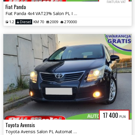
FAKTURA VAT
Fiat Panda
Fiat Panda 4x4 VAT23% Salon PL I właściciel ZAMIANA GWARANCJA!
1.2
Diesel
KM 70
2009
270000
17 400
PLN
Toyota Avensis
Toyota Avensis Salon PL Automat Xenon Kyless GO ZAMIANA GWARANCJA!