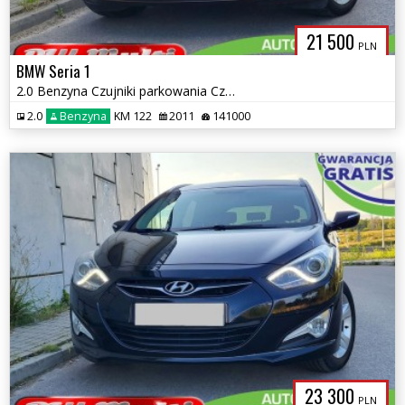
21 500
PLN
BMW Seria 1
2.0 Benzyna Czujniki parkowania Czarna podsufitka ZAMIANA GWARANCJA!
2.0
Benzyna
KM 122
2011
141000
23 300
PLN