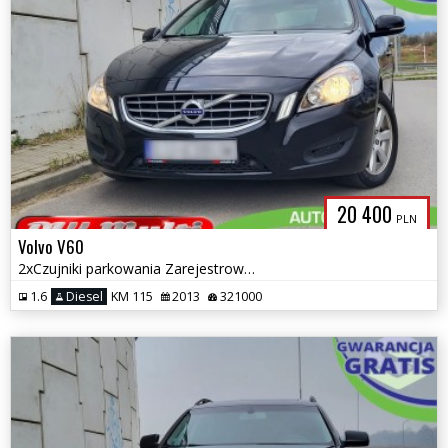
20 400
PLN
Volvo V60
2xCzujniki parkowania Zarejestrowany w PL ZAMIANA GWARANCJA!
1.6
Diesel
KM 115
2013
321000