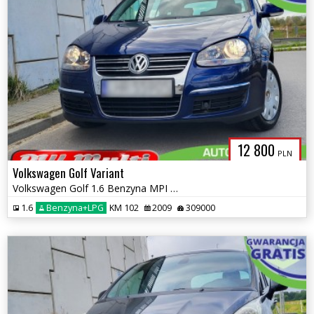
12 800
PLN
Volkswagen Golf Variant
Volkswagen Golf 1.6 Benzyna MPI + LPG 2xParktronic ZAMIANA GWARANCJA!
1.6
Benzyna+LPG
KM 102
2009
309000