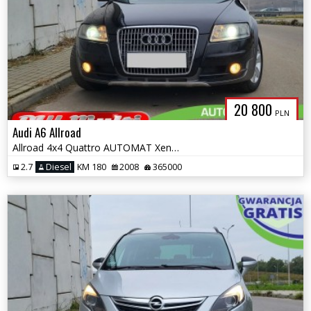
20 800
PLN
Audi A6 Allroad
Allroad 4x4 Quattro AUTOMAT Xenon Parktronic ZAMIANA GWARANCJA!
2.7
Diesel
KM 180
2008
365000