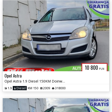
10 800
PLN
Opel Astra
Opel Astra 1.9 Diesel 150KM Doinwestowany ZAMIANA GWARANCJA!
1.9
Diesel
KM 150
2009
318000