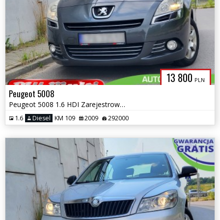
13 800
PLN
Peugeot 5008
Peugeot 5008 1.6 HDI Zarejestrowany Panorama ZAMIANA GWARANCJA!
1.6
Diesel
KM 109
2009
292000