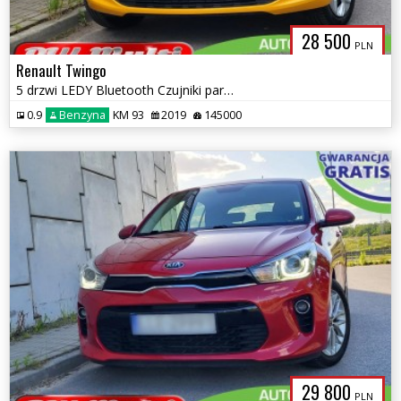
28 500
PLN
Renault Twingo
5 drzwi LEDY Bluetooth Czujniki parkowania ZAMIANA GWARANCJA!
0.9
Benzyna
KM 93
2019
145000
29 800
PLN