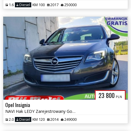
1.6
Diesel
KM 100
2017
250000
23 800
PLN
Opel Insignia
NAVI Hak LEDY Zarejestrowany Gotowy do jazdy ZAMIANA GWARANCJA!
2.0
Diesel
KM 120
2014
249000