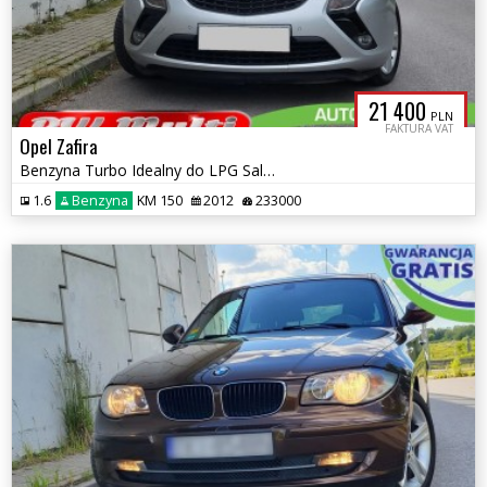
21 400
PLN
FAKTURA VAT
Opel Zafira
Benzyna Turbo Idealny do LPG Salon PL I właściciel ZAMIANA GWARANCJA!
1.6
Benzyna
KM 150
2012
233000