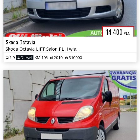
14 400
PLN
Skoda Octavia
Skoda Octavia LIFT Salon PL II właściciel ZAMIANA GWARANCJA!
1.9
Diesel
KM 105
2010
310000