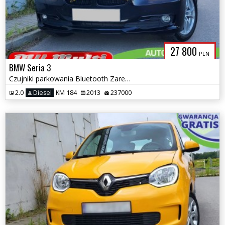
27 800
PLN
BMW Seria 3
Czujniki parkowania Bluetooth Zarejestrowany ZAMIANA GWARANCJA!
2.0
Diesel
KM 184
2013
237000