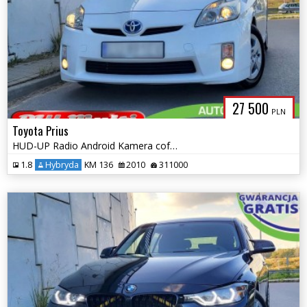
27 500
PLN
Toyota Prius
HUD-UP Radio Android Kamera cofania Zarejestrowany ZAMIANA GWARANCJA!
1.8
Hybryda
KM 136
2010
311000