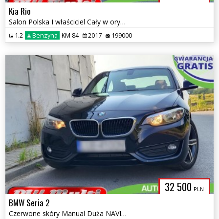
Kia Rio
Salon Polska I właściciel Cały w oryginale ZAMIANA GWARANCJA!
1.2
Benzyna
KM 84
2017
199000
32 500
PLN
BMW Seria 2
Czerwone skóry Manual Duża NAVI Zarejestrowany ZAMIANA GWARANCJA!