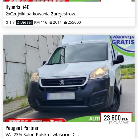
Hyundai i40
2xCzujniki parkowania Zarejestrowany w PL ZAMIANA GWARANCJA!
1.7
Diesel
KM 116
2011
255000
23 800
PLN
FAKTURA VAT
Peugeot Partner
VAT23% Salon Polska I właściciel Czujniki parkowania ZAMIANA GWARANCJA