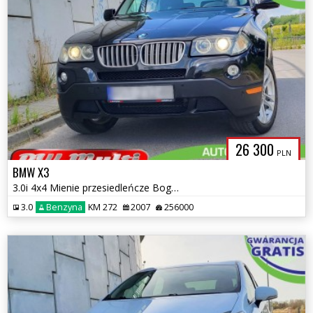
26 300
PLN
BMW X3
3.0i 4x4 Mienie przesiedleńcze Bogate wyposażenie ZAMIANA GWARANCJA!
3.0
Benzyna
KM 272
2007
256000