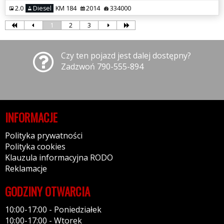
2.0
Diesel
KM 184
2014
334000
1
2
3
Czy ten pojazd jest dalej dostępny?
Zadzwoń 790-555-894
INFORMACJE
Polityka prywatności
Polityka cookies
Klauzula informacyjna RODO
Reklamacje
GODZINY OTWARCIA
10:00-17:00 - Poniedziałek
10:00-17:00 - Wtorek