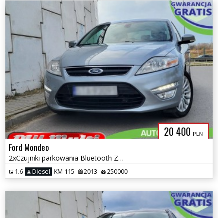
20 400
PLN
Ford Mondeo
2xCzujniki parkowania Bluetooth Zarejestrowany w PL ZAMIANA GWARANCJA!
1.6
Diesel
KM 115
2013
250000