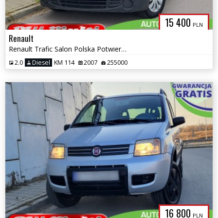
15 400
PLN
Renault
Renault Trafic Salon Polska Potwierdzony przebieg ZAMIANA GWARANCJA!
2.0
Diesel
KM 114
2007
255000
16 800
PLN