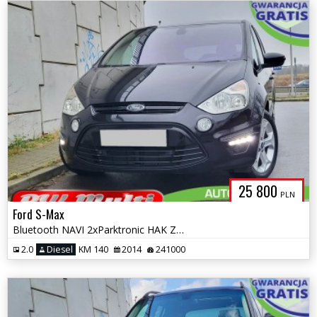
25 800
PLN
Ford S-Max
Bluetooth NAVI 2xParktronic HAK Zarejestrowany ZAMIANA GWARANCJA!
2.0
Diesel
KM 140
2014
241000